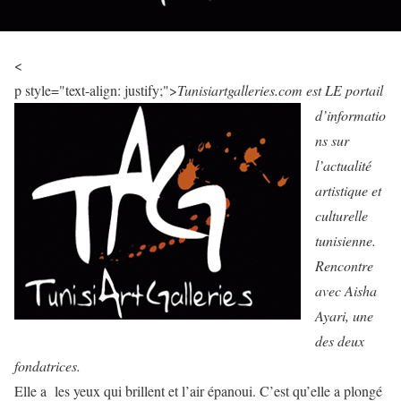
<
p style="text-align: justify;">
Tunisiartgalleries.com est LE portail
d’informatio
ns sur
l’actualité
artistique et
culturelle
tunisienne.
Rencontre
avec Aisha
Ayari, une
des deux
fondatrices.
Elle a les yeux qui brillent et l’air épanoui. C’est qu’elle a plongé