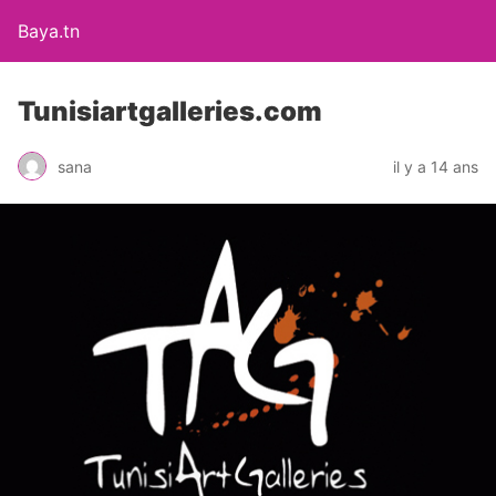
Baya.tn
Tunisiartgalleries.com
sana
il y a 14 ans