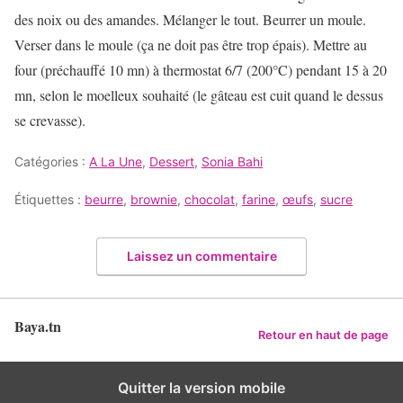
des noix ou des amandes. Mélanger le tout. Beurrer un moule.
Verser dans le moule (ça ne doit pas être trop épais). Mettre au
four (préchauffé 10 mn) à thermostat 6/7 (200°C) pendant 15 à 20
mn, selon le moelleux souhaité (le gâteau est cuit quand le dessus
se crevasse).
Catégories :
A La Une
,
Dessert
,
Sonia Bahi
Étiquettes :
beurre
,
brownie
,
chocolat
,
farine
,
œufs
,
sucre
Laissez un commentaire
Baya.tn
Retour en haut de page
Quitter la version mobile