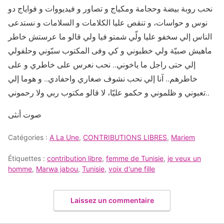
نحب روبة بيضة وحجامة ومكياج و تصاور و فيديووات و فواياج دو
نوس و حواسات، و تنقص عليا الكلامات و السلامات و نستدعى
الناس إلي سخفو عليا ولّي شمتو فيا ولي قالو ما عرستش خاطر
ماهيش صبيّة ولي خطبوني و كي وفى المكتوب سبّوني وحلفولي
إلي حتى راجل ما ياخوني.. نحب نعرس على خاطري و على
خاطرهم.. آنا إلي نحب نشوف صغاري واحفادي.. و هوما إلي
تعبوني و ظلموني و حكمو عليّا، لا قالو مكتوب ربي ولا رحموني..
صوت أنثى
Catégories :
A La Une
,
CONTRIBUTIONS LIBRES
,
Mariem
Étiquettes :
contribution libre
,
femme de Tunisie
,
je veux un
homme
,
Marwa jabou
,
Tunisie
,
voix d'une fille
Laissez un commentaire