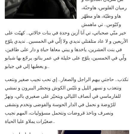
رميان الفلوس، هاوحنّة،
هاو وطيّة، هاو مطهّر
وكبّوس.. تي ماهمش
خير منّي صحباتي، تي آنا أزين وحدة في بنات خالاتي.. كهبّت على
الأربعين و لا عاد متلفتلي نديدي ولا إلّي في الخمسين.. نديدي يلوّج
في بنت العشرين، ياخدها و يبني معاها حياة و دار على طاقين،
ولّي في الخمسين، يلوّج على خليلة في عمر بناتو، يرجّع بها شبابو
و يعطيها إلي في جيابو..
نكذب.. حاجتي بيهم الراجل والصغار.. إي نحب نجيب صغير ونتعب
ونتعذب و نسهر الليل و نلبّس الكوش ونحضّر الببرون و نمشي
للفارماسي في أنصاف الليالي ويتحيّر على صغيري بالي، ونهزّ
للرّوضة و نحمل في الدار الحوسة والفوضى ونخدم ونشقى
ونصرف وناخذ قروضات ونتحمل مسؤوليات، المهم نجيب
صغيّرات يملاو عليا الحياة..