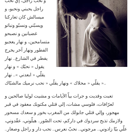
و نحب راجل، إي نحب
راجل يحبني ونحبو، و
ميسالش كان تعاركنا
ويسبّني ونسبّو ونباتو
غضبانين و نصبحو
متسامحين، و نهار يعجبو
الفطور ونهار آخر يخرج
يفطر في الشارع.. نهار
يقول « نحبّك » و نهار
يقلّي « ابعدني ».. نهار
يقلّي « محلاك » ونهار يقلّي « نحب نرميك مالشبّاك »..
تعبت وفديت و جرات بياّ الأيامات و مشيت لوليا صالحين و
لعرّافات، فلوسي مشات، إلي قتلي مكتوبك معقود في قبر
مهجور، وإلي قتلي جابولك من المغرب بخور و سعدك مسحور
ولازمك تذبح سردوك في داركم، تحت الصّور.. هبلّوني، عقّدوني،
علّي بيّا زادوني.. مرجوني.. نحبّ نعرس.. نحب دار و راجل وصغار..