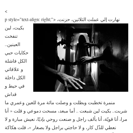
<
نهارت إلي عملت الثلاثين، حزنت،
p style="text-align: right;">
بكيت، لين
تنفخت
العينين..
حكايات حبي
الكل فاشلة
و علاقاتي
الكل داخلة
في حيط و
قداش
منمرة تخطبت وبطلت و وصلت مائة مرة للعين وعمري ما
شربت.. بكيت لين شبعت .. أما مبعد، مسحت دموعي و قلت « أنا
مرا، أنا قويّة، أنا بألف راجل و صنعت روحي بإديّا، نعيش مبارة و لا
نعطي للذّل كار، و لا حاجتي براجل ولا بصغار »، قلت هكاكة