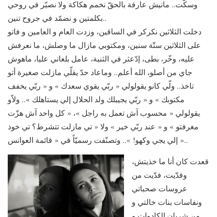
وسكّت.. مانيش عارفة بالحقّ نخمم هكاكة ولا نصبّر في روحي
بكلمتين و نضمّد في جروح تنين..
دخلت الثلاثين نكركر في الساقين، وزدت العام و العامين و فاتو
على الثلاثين ستّة سنين، ومكتوبي مازال ما وصلش، ما نعرفش
عليه، وخّر، بطى، إدّعثر في الثنية، عامل بلعاني عليا، ماهوش
جاي من أصلو، الله أعلم.. وماعاد حدّ يقلّي مازلت صغيرة أتو
تاخذ.. ولّي كانو يقولولي « ربّي يقوي سعدك » و « ربّي يخفف
مكتوبك » و « ربّي يجيبلك ولد الحلال إلي يستاهلك ».. ولاّو
يقولولي « محسوب آش تعمل به راجل »، « كل واحد آش هزّت
مغرفتو » و « عند ربّي خير » ولا « تي مازلت تتشرط؟ تي خوذ
إلي يجي وكهو! ».. وتصنّفت رسميّاً في « قائمة العوانس »..
قعدت كان أنا ما خذيتش،
وفدّيت، فدّيت من
عروسات صحباتي
ونفاسات بنات خالتي و
من شريان الكادوات و