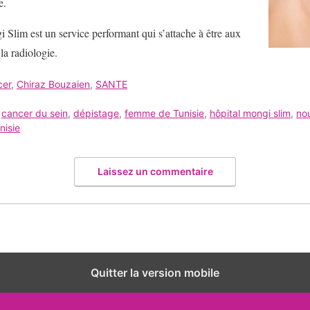
e.
i Slim est un service performant qui s’attache à être aux
la radiologie.
cer
,
Chiraz Bouzaien
,
SANTE
,
cancer du sein
,
dépistage
,
femme de Tunisie
,
hôpital mongi slim
,
no
nisie
Laissez un commentaire
Quitter la version mobile