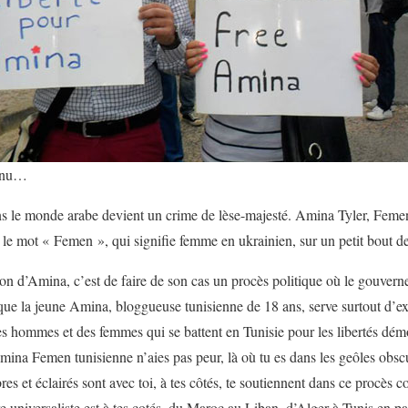
à nu…
s le monde arabe devient un crime de lèse-majesté. Amina Tyler, Femen
 le mot « Femen », qui signifie femme en ukrainien, sur un petit bout d
tion d’Amina, c’est de faire de son cas un procès politique où le gouvern
que la jeune Amina, bloggueuse tunisienne de 18 ans, serve surtout d’e
 hommes et des femmes qui se battent en Tunisie pour les libertés démo
mina Femen tunisienne n’aies pas peur, là où tu es dans les geôles obscur
es et éclairés sont avec toi, à tes côtés, te soutiennent dans ce procès 
e universaliste est à tes cotés, du Maroc au Liban, d’Alger à Tunis en p