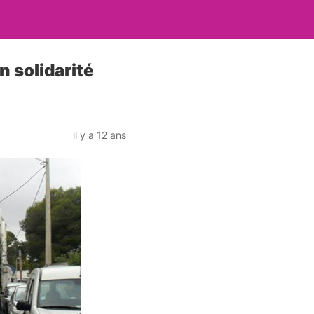
 solidarité
il y a 12 ans