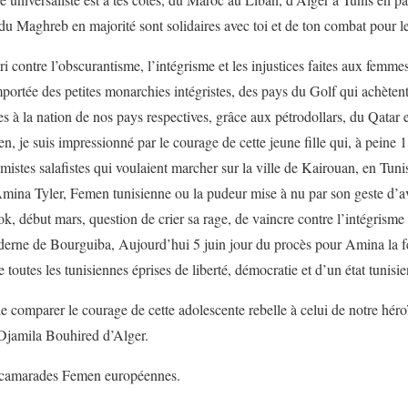
s du Maghreb en majorité sont solidaires avec toi et de ton combat pour 
i contre l’obscurantisme, l’intégrisme et les injustices faites aux femm
mportée des petites monarchies intégristes, des pays du Golf qui achètent
îtres à la nation de nos pays respectives, grâce aux pétrodollars, du Qata
, je suis impressionné par le courage de cette jeune fille qui, à peine 18
amistes salafistes qui voulaient marcher sur la ville de Kairouan, en Tuni
. Amina Tyler, Femen tunisienne ou la pudeur mise à nu par son geste d’a
k, début mars, question de crier sa rage, de vaincre contre l’intégrisme 
derne de Bourguiba, Aujourd’hui 5 juin jour du procès pour Amina la fé
e toutes les tunisiennes éprises de liberté, démocratie et d’un état tunisi
 comparer le courage de cette adolescente rebelle à celui de notre héroïn
 Djamila Bouhired d’Alger.
is camarades Femen européennes.