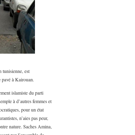
 tunisienne, est
e pavé à Kairouan.
ement islamiste du parti
xemple à d’autres femmes et
cratiques, pour un état
antistes, n’aies pas peur,
contre nature. Saches Amina,
assant par l’ensemble de