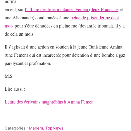
normal
ement, sur
l’affaire des trois militantes Femen
(
deux Française
et
une Allemande) condamnées à une
peine de prison ferme de 4
mois
pour s’être dénudées en pleine rue (devant le tribunal), il y a
de cela un mois.
Il s’agissait d’une action en soutien à la jeune Tunisienne Amina
(une Femen) qui est incarcérée pour détention d’une bombe à gaz
paralysant et profanation.
M.S
Lire aussi :
Lettre des écrivains maghrébins à Amina Femen
Catégories :
Mariem
,
TopNews