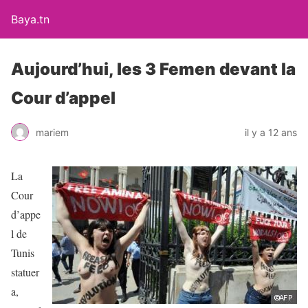
Baya.tn
Aujourd’hui, les 3 Femen devant la
Cour d’appel
mariem
il y a 12 ans
La
Cour
d’appe
l de
Tunis
statuer
a,