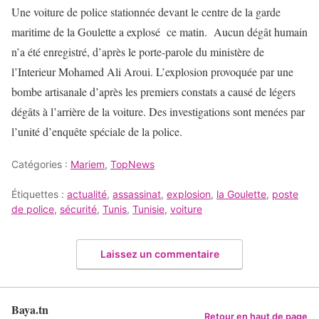
Une voiture de police stationnée devant le centre de la garde
maritime de la Goulette a explosé ce matin. Aucun dégât humain
n’a été enregistré, d’après le porte-parole du ministère de
l’Interieur Mohamed Ali Aroui. L’explosion provoquée par une
bombe artisanale d’après les premiers constats a causé de légers
dégâts à l’arrière de la voiture. Des investigations sont menées par
l’unité d’enquête spéciale de la police.
Catégories :
Mariem
,
TopNews
Étiquettes :
actualité
,
assassinat
,
explosion
,
la Goulette
,
poste
de police
,
sécurité
,
Tunis
,
Tunisie
,
voiture
Laissez un commentaire
Baya.tn
Retour en haut de page