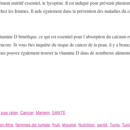
ment nutritif essentiel, le lycopène. Il est indiqué pour prévenir plusieu
n chez les femmes. Il aide également dans la prévention des maladies du
vitamine D bénéfique, ce qui est essentiel pour l’absorption du calcium 
s encore. Si vous êtes inquiète du risque de cancer de la peau, il y a be
ous pouvez également trouver la vitamine D dans de nombreux aliments, 
 pas rater
,
Cancer
,
Mariem
,
SANTE
en-être
,
femmes de tunisie
,
fruit
,
légume
,
Nutrition
,
santé
,
Tunis
,
Tuni