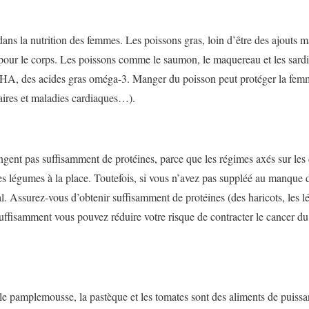
ns la nutrition des femmes. Les poissons gras, loin d’être des ajouts ma
pour le corps. Les poissons comme le saumon, le maquereau et les sard
A, des acides gras oméga-3. Manger du poisson peut protéger la femm
laires et maladies cardiaques…).
nt pas suffisamment de protéines, parce que les régimes axés sur les
es légumes à la place. Toutefois, si vous n’avez pas suppléé au manque 
al. Assurez-vous d’obtenir suffisamment de protéines (des haricots, les 
ffisamment vous pouvez réduire votre risque de contracter le cancer du 
e pamplemousse, la pastèque et les tomates sont des aliments de puiss