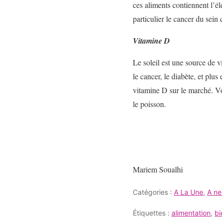
ces aliments contiennent l’élé
particulier le cancer du sei
Vitamine D
Le soleil est une source de 
le cancer, le diabète, et plu
vitamine D sur le marché. V
le poisson.
Mariem Soualhi
Catégories :
A La Une
,
A ne
Étiquettes :
alimentation
,
bi