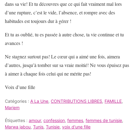
dans sa vie! Et tu découvres que ce qui fait vraiment mal lors
d’une rupture, c’est le vide, l’absence, et rompre avec des
habitudes est toujours dur à gérer !
Et tu as oublié, tu es passée à autre chose, ta vie continue et tu
avances !
Ne stagnez surtout pas! Le cœur qui a aimé une fois, aimera
d’autres, jusqu’à tomber sur sa vraie moitié! Ne vous épuisez pas
à aimer à chaque fois celui qui ne mérite pas!
Voix d’une fille
Catégories :
A La Une
,
CONTRIBUTIONS LIBRES
,
FAMILLE
,
Mariem
Étiquettes :
amour
,
confession
,
femmes
,
femmes de tunisie
,
Marwa jabou
,
Tunis
,
Tunisie
,
voix d'une fille