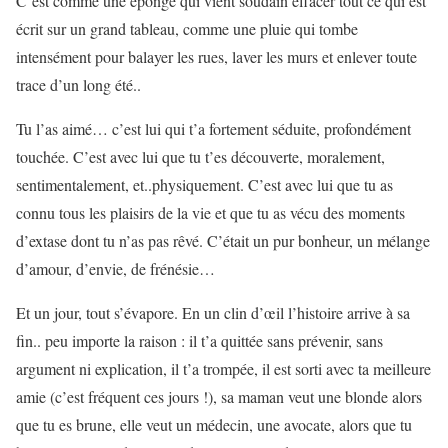
C’est comme une éponge qui vient soudain effacer tout ce qui est
écrit sur un grand tableau, comme une pluie qui tombe
intensément pour balayer les rues, laver les murs et enlever toute
trace d’un long été..
Tu l’as aimé… c’est lui qui t’a fortement séduite, profondément
touchée. C’est avec lui que tu t’es découverte, moralement,
sentimentalement, et..physiquement. C’est avec lui que tu as
connu tous les plaisirs de la vie et que tu as vécu des moments
d’extase dont tu n’as pas rêvé. C’était un pur bonheur, un mélange
d’amour, d’envie, de frénésie…
Et un jour, tout s’évapore. En un clin d’œil l’histoire arrive à sa
fin.. peu importe la raison : il t’a quittée sans prévenir, sans
argument ni explication, il t’a trompée, il est sorti avec ta meilleure
amie (c’est fréquent ces jours !), sa maman veut une blonde alors
que tu es brune, elle veut un médecin, une avocate, alors que tu