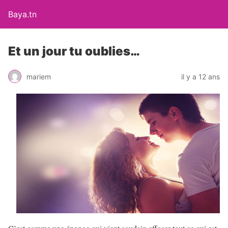
Baya.tn
Et un jour tu oublies…
mariem
il y a 12 ans