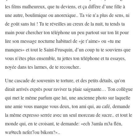
les films malheureux, que tu deviens, et ça diffère d’une fille à
une autre, boulimique ou anorexique.. Ta vie n’a plus de sens, ni
de goût sans lui ! Tu te réveilles au creux de la nuit, tu tends ta
main pour chercher ton téléphone un peu partout sur ton lit pour
lire son message nocturne habituel de «je t’aime» ou «tu me
manques» et tout le Saint-Frusquin, d’un coup tu te souviens que
vous n’êtes plus ensemble, tu jettes ton téléphone et tu essayes,
noyée dans tes larmes, de te recoucher..
Une cascade de souvenirs te torture, et des petits détails, qu’on
dirait arrivés exprès pour raviver ta plaie saignante… Ton collègue
qui met le même parfum que lui, une ancienne photo sur laquelle
une amie vous marque vous deux, ton ami qui, au café, demande
la même expresso serrée avec un seul morceau de sucre.. et tout le
monde qui, en te croisant, te demande: «ech 3amla m3a flén,
wa9tech nefer7ou bikom?»..