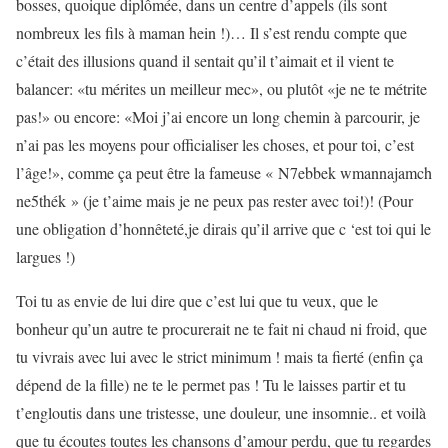
bosses, quoique diplômée, dans un centre d’appels (ils sont
nombreux les fils à maman hein !)… Il s’est rendu compte que
c’était des illusions quand il sentait qu’il t’aimait et il vient te
balancer: «tu mérites un meilleur mec», ou plutôt «je ne te métrite
pas!» ou encore: «Moi j’ai encore un long chemin à parcourir, je
n’ai pas les moyens pour officialiser les choses, et pour toi, c’est
l’âge!», comme ça peut être la fameuse « N7ebbek wmannajamch
ne5thék » (je t’aime mais je ne peux pas rester avec toi!)! (Pour
une obligation d’honnêteté,je dirais qu’il arrive que c ‘est toi qui le
largues !)
Toi tu as envie de lui dire que c’est lui que tu veux, que le
bonheur qu’un autre te procurerait ne te fait ni chaud ni froid, que
tu vivrais avec lui avec le strict minimum ! mais ta fierté (enfin ça
dépend de la fille) ne te le permet pas ! Tu le laisses partir et tu
t’engloutis dans une tristesse, une douleur, une insomnie.. et voilà
que tu écoutes toutes les chansons d’amour perdu, que tu regardes