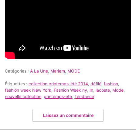
Catégories :
A La Une
,
Mariem
,
MODE
Étiquettes :
collection printemps-été 2014
,
défilé
,
fashion
,
fashion week New York
,
Fashion Week ny
,
In
,
lacoste
,
Mode
,
nouvelle collection
,
printemps-été
,
Tendance
Laissez un commentaire