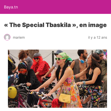
Baya.tn
« The Special Tbaskila », en image
mariem
il y a 12 ans