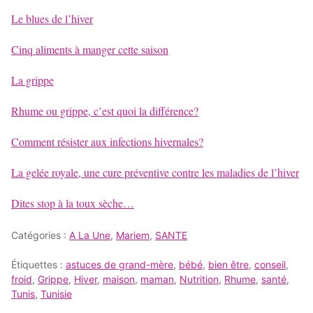
Le blues de l’hiver
Cinq aliments à manger cette saison
La grippe
Rhume ou grippe, c’est quoi la différence?
Comment résister aux infections hivernales?
La gelée royale, une cure préventive contre les maladies de l’hiver
Dites stop à la toux sèche…
Catégories :
A La Une
,
Mariem
,
SANTE
Étiquettes :
astuces de grand-mère
,
bébé
,
bien être
,
conseil
,
froid
,
Grippe
,
Hiver
,
maison
,
maman
,
Nutrition
,
Rhume
,
santé
,
Tunis
,
Tunisie