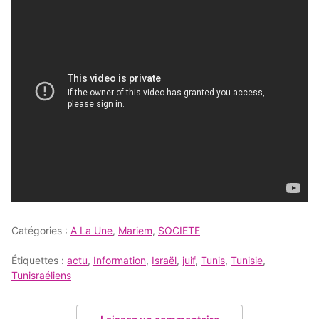
Catégories :
A La Une
,
Mariem
,
SOCIETE
Étiquettes :
actu
,
Information
,
Israël
,
juif
,
Tunis
,
Tunisie
,
Tunisraéliens