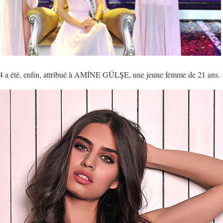
14 a été, enfin, attribué à AMİNE GÜLŞE, une jeune femme de 21 ans.