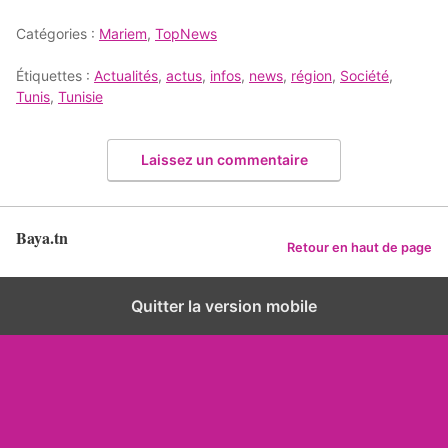
Catégories :
Mariem
,
TopNews
Étiquettes :
Actualités
,
actus
,
infos
,
news
,
région
,
Société
,
Tunis
,
Tunisie
Laissez un commentaire
Baya.tn
Retour en haut de page
Quitter la version mobile