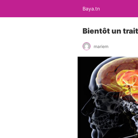
Baya.tn
Bientôt un tra
mariem