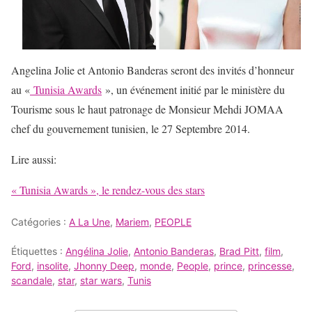
Angelina Jolie et Antonio Banderas seront des invités d’honneur
au «
Tunisia Awards
», un événement initié par le ministère du
Tourisme sous le haut patronage de Monsieur Mehdi JOMAA
chef du gouvernement tunisien, le 27 Septembre 2014.
Lire aussi:
« Tunisia Awards », le rendez-vous des stars
Catégories :
A La Une
,
Mariem
,
PEOPLE
Étiquettes :
Angélina Jolie
,
Antonio Banderas
,
Brad Pitt
,
film
,
Ford
,
insolite
,
Jhonny Deep
,
monde
,
People
,
prince
,
princesse
,
scandale
,
star
,
star wars
,
Tunis