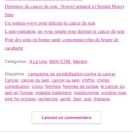
Dépistage du cancer du sein : Nouvel appareil à l’hôpital Mongi
Slim
Un soutien-gorge pour détecter le cancer du sein
L’auto-palpation, un geste simple pour dépister le cancer du sein
Pour des seins en bonne santé, consommez plus de beurre de
cacahuète
Catégories :
A La Une
,
BIEN-ETRE
,
Mariem
Étiquettes :
campagne de sensibilisation contre le cancer
,
Cancer
,
cancer du sein
,
cancer su sein
,
chiffre
,
chimio
,
complication
,
corps
,
femmes
,
femmes de tunisie
,
le cancer du
sein en Tunisie
,
maladie traitement
,
mastectomie
,
octobre rose
,
pink for october
,
recherche
,
santé
,
Sein
,
soin
,
thérapie
Laissez un commentaire