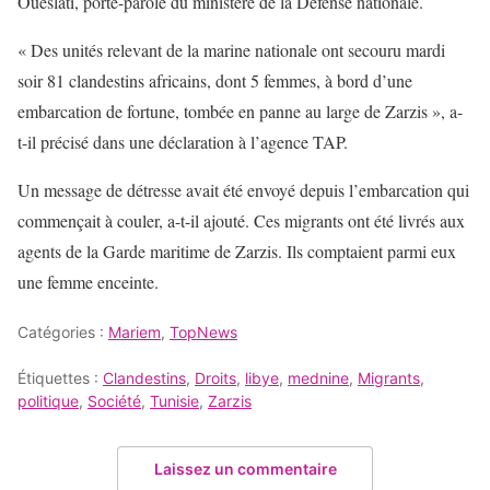
Oueslati, porte-parole du ministère de la Défense nationale.
« Des unités relevant de la marine nationale ont secouru mardi
soir 81 clandestins africains, dont 5 femmes, à bord d’une
embarcation de fortune, tombée en panne au large de Zarzis », a-
t-il précisé dans une déclaration à l’agence TAP.
Un message de détresse avait été envoyé depuis l’embarcation qui
commençait à couler, a-t-il ajouté. Ces migrants ont été livrés aux
agents de la Garde maritime de Zarzis. Ils comptaient parmi eux
une femme enceinte.
Catégories :
Mariem
,
TopNews
Étiquettes :
Clandestins
,
Droits
,
libye
,
mednine
,
Migrants
,
politique
,
Société
,
Tunisie
,
Zarzis
Laissez un commentaire