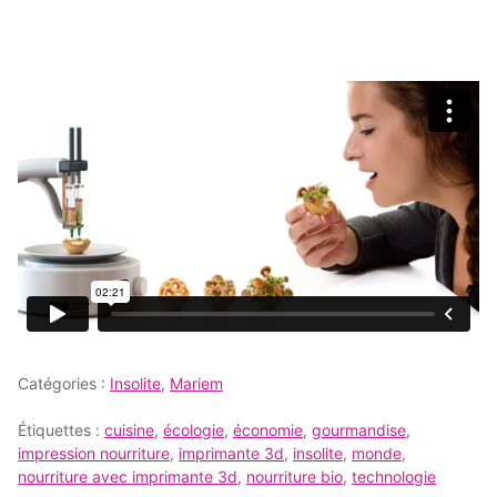
Catégories :
Insolite
,
Mariem
Étiquettes :
cuisine
,
écologie
,
économie
,
gourmandise
,
impression nourriture
,
imprimante 3d
,
insolite
,
monde
,
nourriture avec imprimante 3d
,
nourriture bio
,
technologie