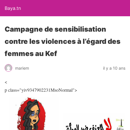
Baya.tn
Campagne de sensibilisation
contre les violences à l’égard des
femmes au Kef
mariem
il y a 10 ans
<
p class="yiv9347902231MsoNormal">