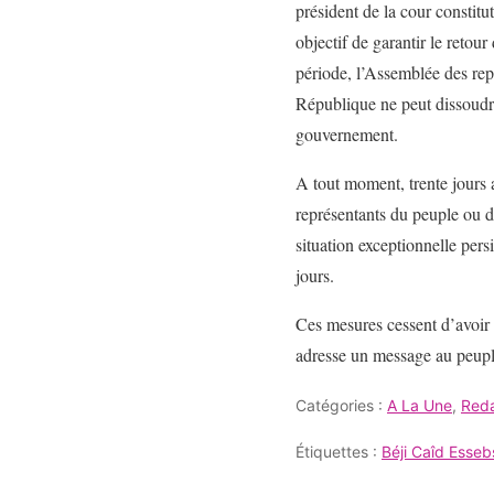
président de la cour constit
objectif de garantir le retou
période, l’Assemblée des rep
République ne peut dissoudre
gouvernement.
A tout moment, trente jours 
représentants du peuple ou de
situation exceptionnelle per
jours.
Ces mesures cessent d’avoir 
adresse un message au peupl
Catégories :
A La Une
,
Reda
Étiquettes :
Béji Caîd Esseb