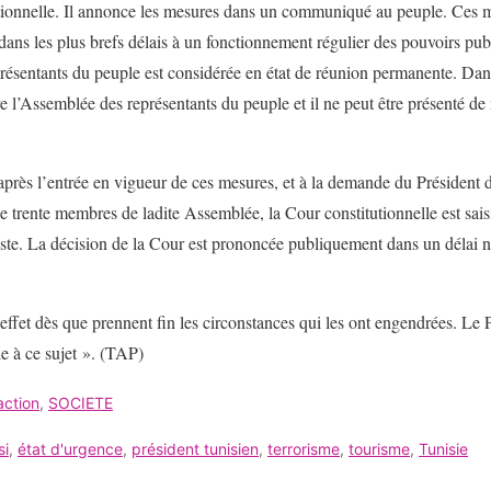
utionnelle. Il annonce les mesures dans un communiqué au peuple. Ces 
r dans les plus brefs délais à un fonctionnement régulier des pouvoirs pub
résentants du peuple est considérée en état de réunion permanente. Dans 
 l’Assemblée des représentants du peuple et il ne peut être présenté de
après l’entrée en vigueur de ces mesures, et à la demande du Président 
 trente membres de ladite Assemblée, la Cour constitutionnelle est saisie
siste. La décision de la Cour est prononcée publiquement dans un délai 
effet dès que prennent fin les circonstances qui les ont engendrées. Le 
e à ce sujet ». (TAP)
ction
,
SOCIETE
si
,
état d'urgence
,
président tunisien
,
terrorisme
,
tourisme
,
Tunisie