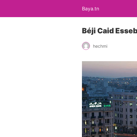
Baya.tn
Béji Caid Esseb
hechmi