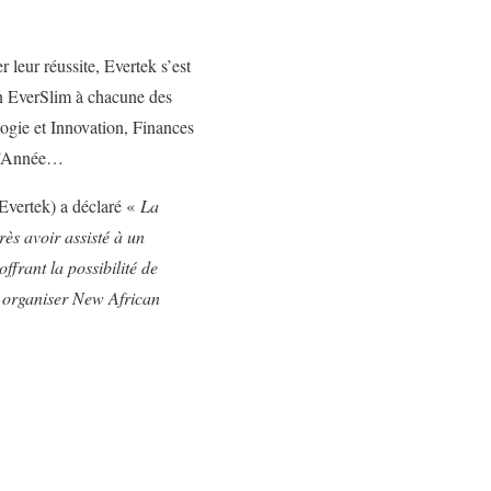
 leur réussite, Evertek s’est
un EverSlim à chacune des
logie et Innovation, Finances
 l’Année…
Evertek) a déclaré «
La
rès avoir assisté à un
ffrant la possibilité de
as organiser New African