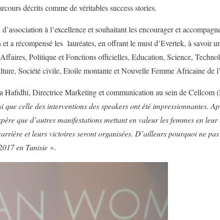
 parcours décrits comme de véritables success stories.
n d’association à l’excellence et souhaitant les encourager et accompagner
t a récompensé les lauréates, en offrant le must d’Evertek, à savoir 
Affaires, Politique et Fonctions officielles, Education, Science, Techno
ulture, Société civile, Etoile montante et Nouvelle Femme Africaine de
Hafidhi, Directrice Marketing et communication au sein de Cellcom (
si que celle des interventions des speakers ont été impressionnantes. Ap
spère que d’autres manifestations mettant en valeur les femmes en leur o
 carrière et leurs victoires seront organisées. D’ailleurs pourquoi ne p
017 en Tunisie
».