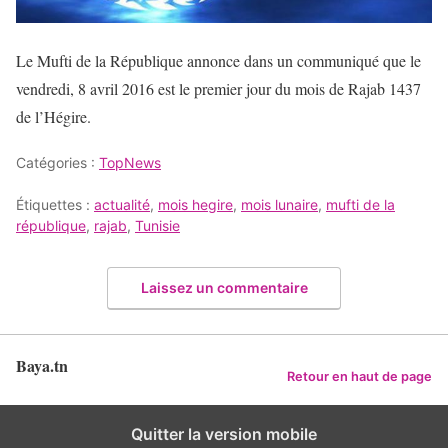
Le Mufti de la République annonce dans un communiqué que le
vendredi, 8 avril 2016 est le premier jour du mois de Rajab 1437
de l’Hégire.
Catégories :
TopNews
Étiquettes :
actualité
,
mois hegire
,
mois lunaire
,
mufti de la
république
,
rajab
,
Tunisie
Laissez un commentaire
Baya.tn
Retour en haut de page
Quitter la version mobile