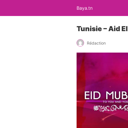
Baya.tn
Tunisie – Aid E
Rédaction