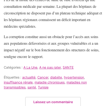
consultation médicale par semaine. La plupart des hôpitaux de
circonscription ne disposent pas d’un plateau technique adéquat et
les hôpitaux régionaux connaissent un déficit important en
médecins spécialistes.
La corruption constitue aussi un obstacle pour l’accès aux soins
aux populations défavorisées et aux groupes vulnérables et a un
impact négatif sur le bon fonctionnement des structures de soins,
souligne encore le rapport.
Catégories :
A La Une
,
A ne pas rater
,
SANTE
Étiquettes :
actualité
,
Cancer
,
diabéte
,
hypertension
,
insuffisance rénale
,
maladie chroniques
,
maladies non
transmissibles
,
santé
,
Tunisie
Laissez un commentaire