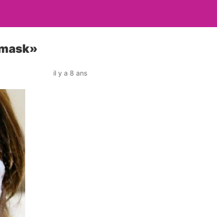
e mask»
il y a 8 ans