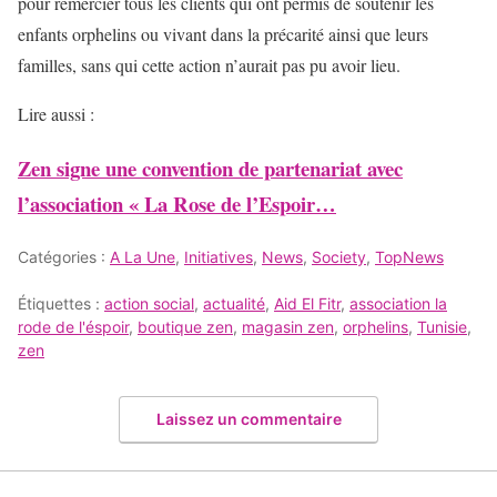
pour remercier tous les clients qui ont permis de soutenir les
enfants orphelins ou vivant dans la précarité ainsi que leurs
familles, sans qui cette action n’aurait pas pu avoir lieu.
Lire aussi :
Zen signe une convention de partenariat avec
l’association « La Rose de l’Espoir…
Catégories :
A La Une
,
Initiatives
,
News
,
Society
,
TopNews
Étiquettes :
action social
,
actualité
,
Aid El Fitr
,
association la
rode de l'éspoir
,
boutique zen
,
magasin zen
,
orphelins
,
Tunisie
,
zen
Laissez un commentaire