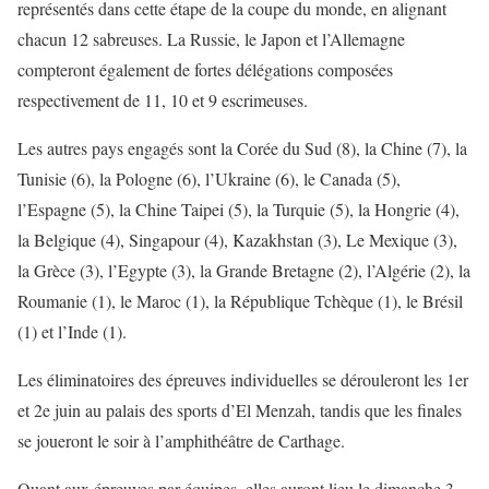
représentés dans cette étape de la coupe du monde, en alignant
chacun 12 sabreuses. La Russie, le Japon et l’Allemagne
compteront également de fortes délégations composées
respectivement de 11, 10 et 9 escrimeuses.
Les autres pays engagés sont la Corée du Sud (8), la Chine (7), la
Tunisie (6), la Pologne (6), l’Ukraine (6), le Canada (5),
l’Espagne (5), la Chine Taipei (5), la Turquie (5), la Hongrie (4),
la Belgique (4), Singapour (4), Kazakhstan (3), Le Mexique (3),
la Grèce (3), l’Egypte (3), la Grande Bretagne (2), l’Algérie (2), la
Roumanie (1), le Maroc (1), la République Tchèque (1), le Brésil
(1) et l’Inde (1).
Les éliminatoires des épreuves individuelles se dérouleront les 1er
et 2e juin au palais des sports d’El Menzah, tandis que les finales
se joueront le soir à l’amphithéâtre de Carthage.
Quant aux épreuves par équipes, elles auront lieu le dimanche 3