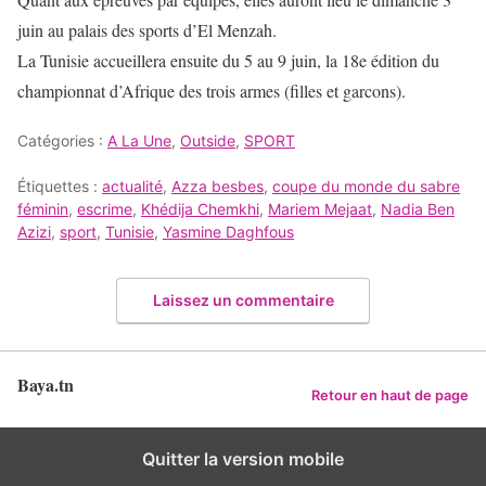
juin au palais des sports d’El Menzah.
La Tunisie accueillera ensuite du 5 au 9 juin, la 18e édition du
championnat d’Afrique des trois armes (filles et garcons).
Catégories :
A La Une
,
Outside
,
SPORT
Étiquettes :
actualité
,
Azza besbes
,
coupe du monde du sabre
féminin
,
escrime
,
Khédija Chemkhi
,
Mariem Mejaat
,
Nadia Ben
Azizi
,
sport
,
Tunisie
,
Yasmine Daghfous
Laissez un commentaire
Baya.tn
Retour en haut de page
Quitter la version mobile