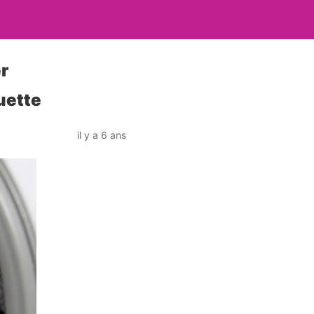
r
uette
il y a 6 ans