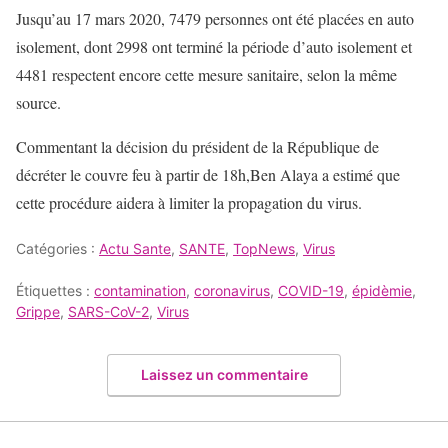
Jusqu’au 17 mars 2020, 7479 personnes ont été placées en auto
isolement, dont 2998 ont terminé la période d’auto isolement et
4481 respectent encore cette mesure sanitaire, selon la même
source.
Commentant la décision du président de la République de
décréter le couvre feu à partir de 18h,Ben Alaya a estimé que
cette procédure aidera à limiter la propagation du virus.
Catégories :
Actu Sante
,
SANTE
,
TopNews
,
Virus
Étiquettes :
contamination
,
coronavirus
,
COVID-19
,
épidèmie
,
Grippe
,
SARS-CoV-2
,
Virus
Laissez un commentaire