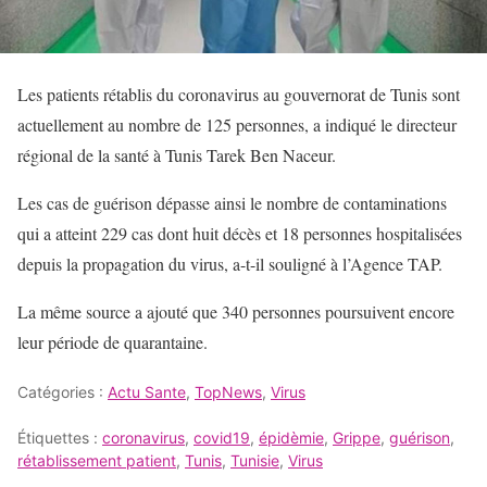
Les patients rétablis du coronavirus au gouvernorat de Tunis sont
actuellement au nombre de 125 personnes, a indiqué le directeur
régional de la santé à Tunis Tarek Ben Naceur.
Les cas de guérison dépasse ainsi le nombre de contaminations
qui a atteint 229 cas dont huit décès et 18 personnes hospitalisées
depuis la propagation du virus, a-t-il souligné à l’Agence TAP.
La même source a ajouté que 340 personnes poursuivent encore
leur période de quarantaine.
Catégories :
Actu Sante
,
TopNews
,
Virus
Étiquettes :
coronavirus
,
covid19
,
épidèmie
,
Grippe
,
guérison
,
rétablissement patient
,
Tunis
,
Tunisie
,
Virus