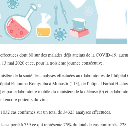
 effectuées dont 80 sur des malades déjà atteints de la COVID-19, auc
u 13 mai 2020 et ce, pour la troisième journée consécutive.
tère de la santé, les analyses effectuées aux laboratoires de l’hôpital 
’hôpital Fattouma Bourguiba à Monastir (113), de l’hôpital Farhat Hached
t par le laboratoire mobile du ministère de la défense (0) et le laboratoir
nt encore porteurs du virus.
à 1032 cas confirmés sur un total de 34323 analyses effectuées.
s est porté à 759 ce qui représente 75% du total de cas confirmés, 228