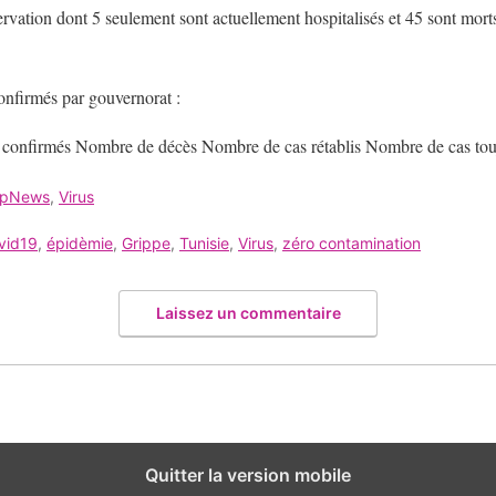
servation dont 5 seulement sont actuellement hospitalisés et 45 sont mor
confirmés par gouvernorat :
confirmés Nombre de décès Nombre de cas rétablis Nombre de cas toujo
opNews
,
Virus
vid19
,
épidèmie
,
Grippe
,
Tunisie
,
Virus
,
zéro contamination
Laissez un commentaire
Quitter la version mobile