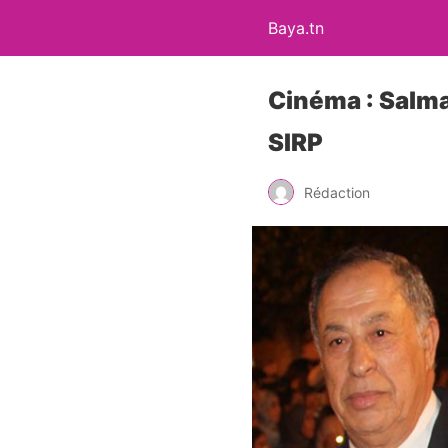
Baya.tn
Cinéma : Salma
SIRP
Rédaction