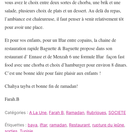
vous avez le choix entre deux sortes de chorba, une brik et une
salade, plusieurs choix de plats et un dessert. Au delà du repas,
l’ambiance est chaleureuse, il faut penser à venir relativement tôt
pour avoir une place.
Et pour vos enfants, pour un Iftar entre copains, la chaine de
restauration rapide Baguette & Baguette propose dans son
restaurant d’ Ennasr et de Menzah 6 une formule Iftar façon fast
food avec une chorba et choix d’hamburger pour environ 8 dinars.
C’est une bonne idée pour faire plaisir aux enfants !
Chahya tayba et bonne fin de ramadan!
Farah.B
Catégories :
A La Une
,
Farah B
,
Ramadan
,
Rubriques
,
SOCIETE
Étiquettes :
baya
,
iftar
,
ramadan
,
Restaurant
,
rupture du jeûne
,
sorties
,
Tunisie