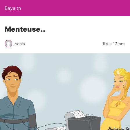
Baya.tn
Menteuse…
sonia
il y a 13 ans