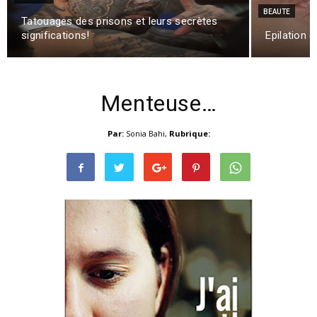
BEAUTE
Tatouages des prisons et leurs secrètes
significations!
Epilation 
Menteuse…
Par:
Sonia Bahi
,
Rubrique: