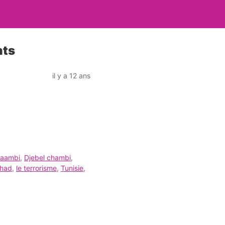
nts
il y a 12 ans
aambi
,
Djebel chambi
,
ihad
,
le terrorisme
,
Tunisie
,