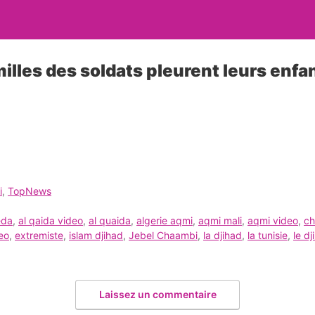
illes des soldats pleurent leurs enfa
i
,
TopNews
eda
,
al qaida video
,
al quaida
,
algerie aqmi
,
aqmi mali
,
aqmi video
,
ch
eo
,
extremiste
,
islam djihad
,
Jebel Chaambi
,
la djihad
,
la tunisie
,
le dj
Laissez un commentaire