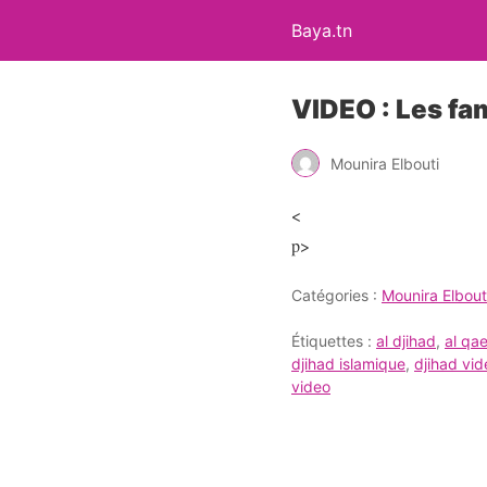
Baya.tn
VIDEO : Les fam
Mounira Elbouti
<
p>
Catégories :
Mounira Elbout
Étiquettes :
al djihad
,
al qa
djihad islamique
,
djihad vid
video