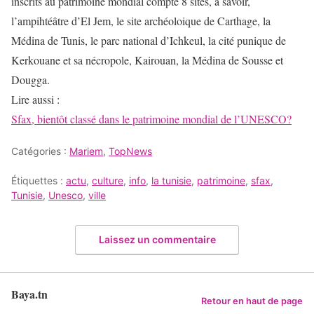
inscrits au patrimoine mondial compte 8 sites, à savoir,
l’ampihtéâtre d’El Jem, le site archéoloique de Carthage, la
Médina de Tunis, le parc national d’Ichkeul, la cité punique de
Kerkouane et sa nécropole, Kairouan, la Médina de Sousse et
Dougga.
Lire aussi :
Sfax, bientôt classé dans le patrimoine mondial de l’UNESCO?
Catégories :
Mariem
,
TopNews
Étiquettes :
actu
,
culture
,
info
,
la tunisie
,
patrimoine
,
sfax
,
Tunisie
,
Unesco
,
ville
Laissez un commentaire
Baya.tn
Retour en haut de page