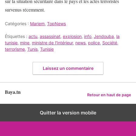
sur la situation sécuritaire dans le pays et les actes terroristes
survenus récemment.
Catégories :
Mariem
,
TopNews
Étiquettes :
actu
,
assassinat
,
explosion
,
info
,
Jendouba
,
la
tunisie
,
mine
,
ministre de l'Intérieur
,
news
,
police
,
Société
,
terrorisme
,
Tunis
,
Tunisie
Laissez un commentaire
Baya.tn
Retour en haut de page
Quitter la version mobile