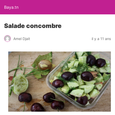
Baya.tn
Salade concombre
Amel Djait
il y a 11 ans