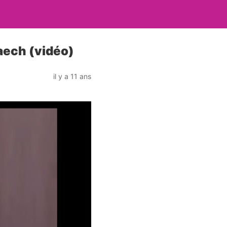
Daech (vidéo)
il y a 11 ans