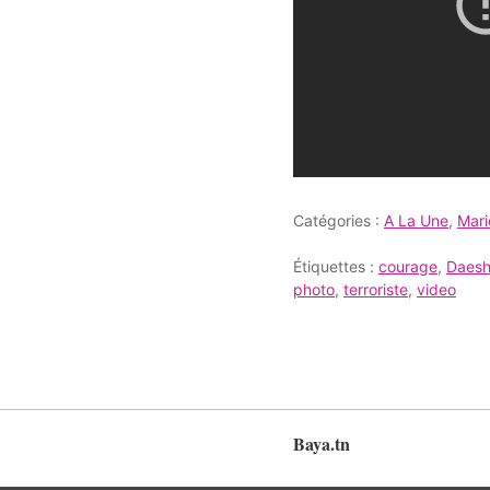
Catégories :
A La Une
,
Mar
Étiquettes :
courage
,
Daes
photo
,
terroriste
,
video
Baya.tn