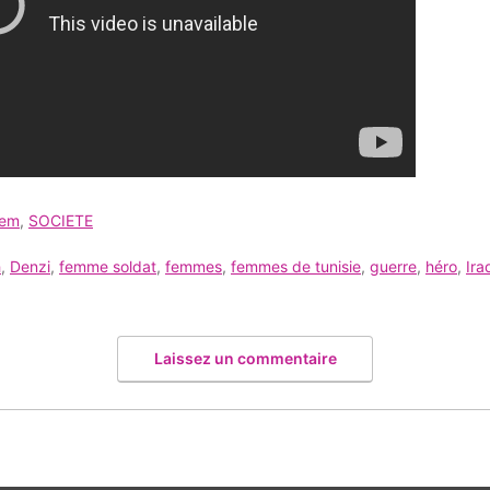
iem
,
SOCIETE
h
,
Denzi
,
femme soldat
,
femmes
,
femmes de tunisie
,
guerre
,
héro
,
Ira
Laissez un commentaire