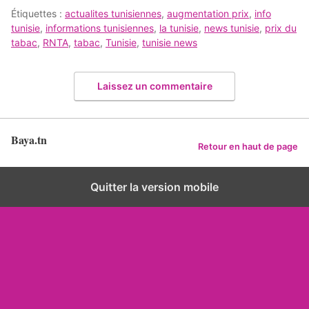
Étiquettes :
actualites tunisiennes
,
augmentation prix
,
info
tunisie
,
informations tunisiennes
,
la tunisie
,
news tunisie
,
prix du
tabac
,
RNTA
,
tabac
,
Tunisie
,
tunisie news
Laissez un commentaire
Baya.tn
Retour en haut de page
Quitter la version mobile