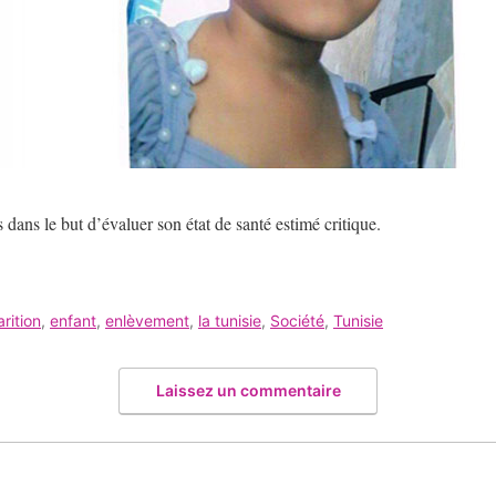
 dans le but d’évaluer son état de santé estimé critique.
rition
,
enfant
,
enlèvement
,
la tunisie
,
Société
,
Tunisie
Laissez un commentaire