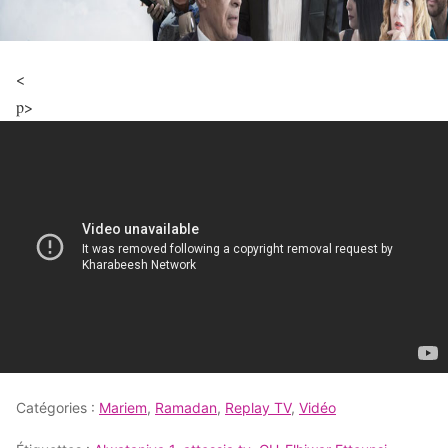
<
p>
Catégories :
Mariem
,
Ramadan
,
Replay TV
,
Vidéo