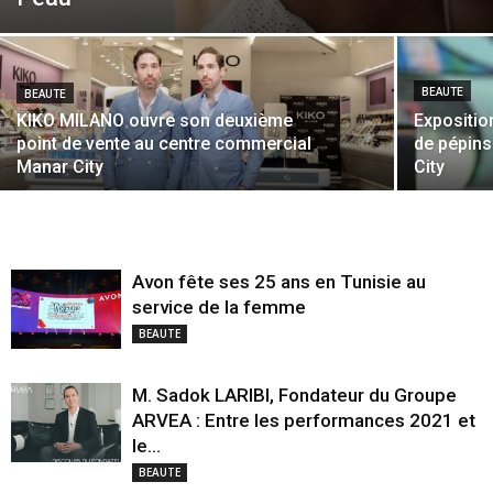
BEAUTE
BEAUTE
KIKO MILANO ouvre son deuxième
Expositio
point de vente au centre commercial
de pépins
Manar City
City
Avon fête ses 25 ans en Tunisie au
service de la femme
BEAUTE
M. Sadok LARIBI, Fondateur du Groupe
ARVEA : Entre les performances 2021 et
le...
BEAUTE