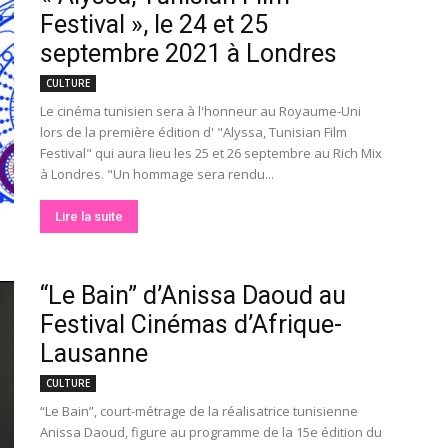
Festival », le 24 et 25
septembre 2021 à Londres
CULTURE
Le cinéma tunisien sera à l'honneur au Royaume-Uni
lors de la première édition d' "Alyssa, Tunisian Film
Festival" qui aura lieu les 25 et 26 septembre au Rich Mix
à Londres. "Un hommage sera rendu...
Lire la suite
“Le Bain” d’Anissa Daoud au
Festival Cinémas d’Afrique-
Lausanne
CULTURE
“Le Bain”, court-métrage de la réalisatrice tunisienne
Anissa Daoud, figure au programme de la 15e édition du