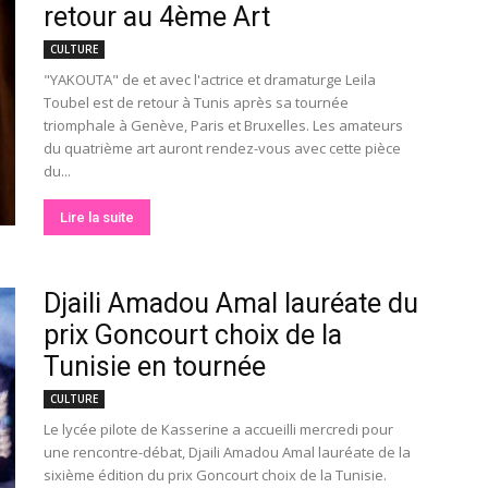
retour au 4ème Art
CULTURE
"YAKOUTA" de et avec l'actrice et dramaturge Leila
Toubel est de retour à Tunis après sa tournée
triomphale à Genève, Paris et Bruxelles. Les amateurs
du quatrième art auront rendez-vous avec cette pièce
du...
Lire la suite
Djaili Amadou Amal lauréate du
prix Goncourt choix de la
Tunisie en tournée
CULTURE
Le lycée pilote de Kasserine a accueilli mercredi pour
une rencontre-débat, Djaili Amadou Amal lauréate de la
sixième édition du prix Goncourt choix de la Tunisie.