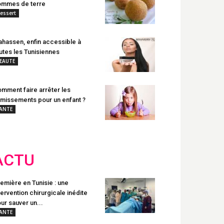
mmes de terre
essert
hassen, enfin accessible à
utes les Tunisiennes
EAUTE
mment faire arrêter les
missements pour un enfant ?
ANTE
ACTU
emière en Tunisie : une
tervention chirurgicale inédite
ur sauver un...
ANTE