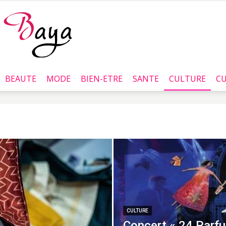
BEAUTE
MODE
BIEN-ETRE
SANTE
CULTURE
CU
Baya.tn
CULTURE
Concert « 24 Parfu