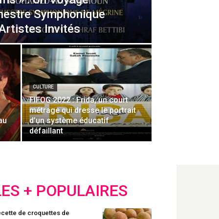
chestre Symphonique
Artistes Invités
CULTURE
FIFOG 2022 : Frida, un court
métrage qui dresse le portrait
au
d’un système éducatif
défaillant
LES + POPULAIRES
cette de croquettes de