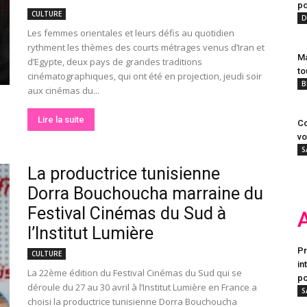
po
CULTURE
D
Les femmes orientales et leurs défis au quotidien
rythment les thèmes des courts métrages venus d’Iran et
Ma
d’Egypte, deux pays de grandes traditions
to
cinématographiques, qui ont été en projection, jeudi soir
B
aux cinémas du...
Lire la suite
Co
vo
S
La productrice tunisienne
Dorra Bouchoucha marraine du
Festival Cinémas du Sud à
l’Institut Lumière
Pr
CULTURE
in
La 22ème édition du Festival Cinémas du Sud qui se
po
déroule du 27 au 30 avril à l’Institut Lumière en France a
S
choisi la productrice tunisienne Dorra Bouchoucha