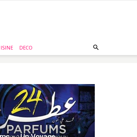
ISINE
DECO
ms » : Un Voyage