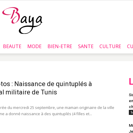
BEAUTE
MODE
BIEN-ETRE
SANTE
CULTURE
CU
Baya.tn
tos : Naissance de quintuplés à
al militaire de Tunis
Si
en
ch
irée du mercredi 25 septembre, une maman originaire de la ville
S
e a donné naissance à des quintuplés (4 filles et...
Mi
J