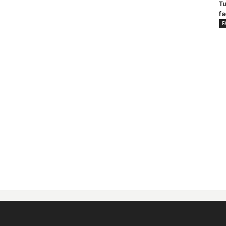
Tu
fa
F