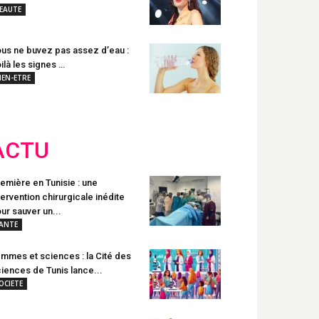
EAUTE
us ne buvez pas assez d’eau :
ilà les signes …
IEN-ETRE
ACTU
emière en Tunisie : une
tervention chirurgicale inédite
ur sauver un...
ANTE
mmes et sciences : la Cité des
iences de Tunis lance...
OCIETE