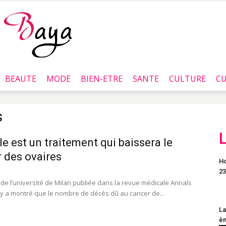
BEAUTE
MODE
BIEN-ETRE
SANTE
CULTURE
CU
Baya.tn
s
ule est un traitement qui baissera le
 des ovaires
Ho
23
de l’université de Milan publiée dans la revue médicale Annals
y a montré que le nombre de décès dû au cancer de...
La
èm