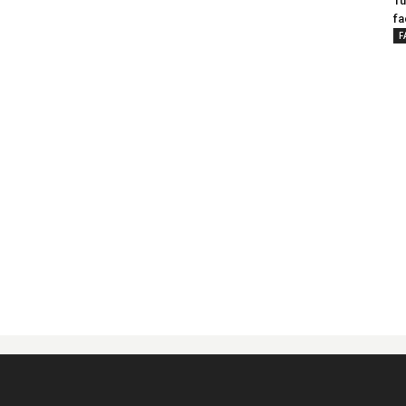
Tu
fa
F