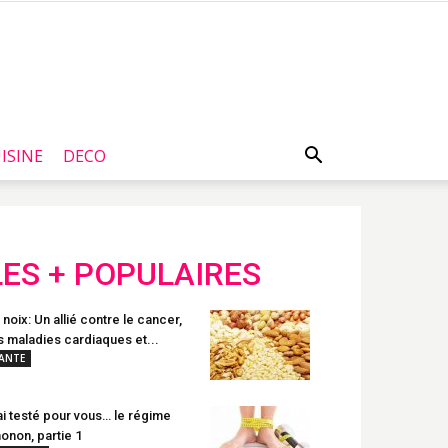
ISINE
DECO
LES + POPULAIRES
 noix: Un allié contre le cancer,
s maladies cardiaques et...
ANTE
ai testé pour vous… le régime
onon, partie 1