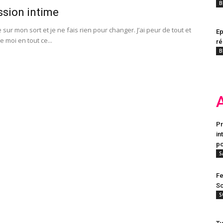
B
sion intime
e sur mon sort et je ne fais rien pour changer. J’ai peur de tout et
Ep
de moi en tout ce...
ré
B
Pr
in
po
S
Fe
Sc
S