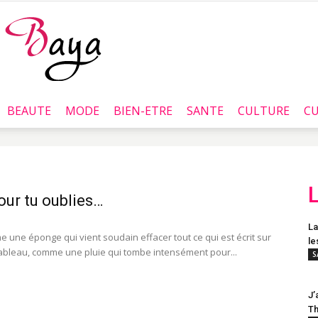
BEAUTE
MODE
BIEN-ETRE
SANTE
CULTURE
CU
Baya.tn
jour tu oublies…
La
e une éponge qui vient soudain effacer tout ce qui est écrit sur
le
ableau, comme une pluie qui tombe intensément pour...
S
J’
Th