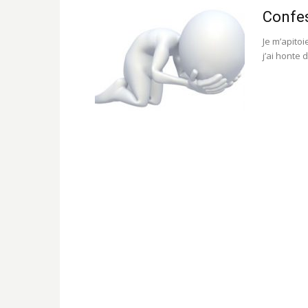
Confes
Je m’apitoi
j’ai honte 