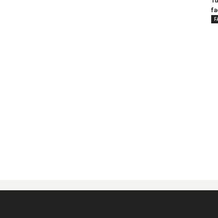
Tu
fa
F