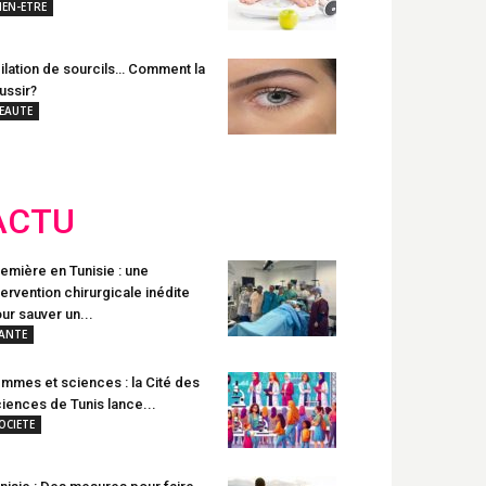
IEN-ETRE
ilation de sourcils… Comment la
ussir?
EAUTE
ACTU
emière en Tunisie : une
tervention chirurgicale inédite
ur sauver un...
ANTE
mmes et sciences : la Cité des
iences de Tunis lance...
OCIETE